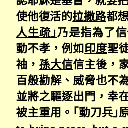
認耶穌是基督，就要
使他復活的
拉撒路
都
人生疏｣
乃是指為了信
動不孝，例如
印度
聖
袖，
孫大信
信主後，
百般勸解、威脅也不
並將之驅逐出門，幸
被主重用。｢動刀兵｣原