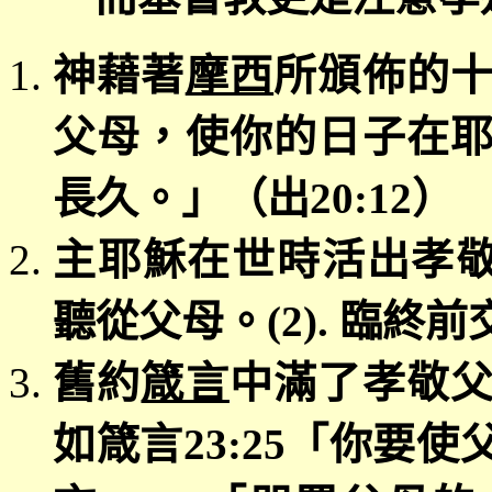
神藉著
摩西
所頒佈的
父母，使你的日子在
長久。」（出
20:12
）
主耶穌在世時活出孝
聽從父母。
(2).
臨終前
舊約
箴言
中滿了孝敬
如箴言
23:25
「
你要使