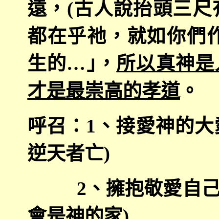
遠，
(
古人說抬頭三尺
都在乎祂，就如你們
生的…｣，
所以真神是
才是最崇高的孝道
。
呼召：
1
、接愛神的大
逆天者亡
)
2
、擁抱敬愛自
會是神的家
)