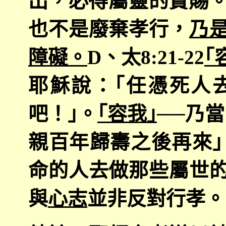
出，必得屬靈的賞賜。
也不是廢棄孝行，
乃
障礙。
D
、太
8:21-22
｢
耶穌說：｢任憑死人
吧！｣。
｢容我｣
──乃
親百年歸壽之後再來｣
命的人去做那些屬世
與
心志
並非反對行孝。