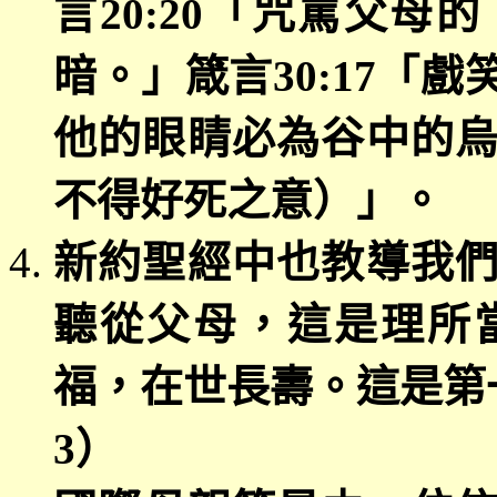
言
20:20
「
咒罵父母的
暗。」箴言
30:17
「戲
他的眼睛必為谷中的
不得好死之意）」。
新約聖經中也教導我
聽從父母，這是理所
福，在世長壽。這是第
3
）