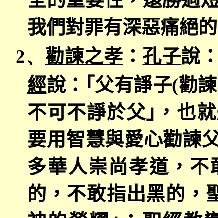
我們對罪有深惡痛絕的
2、
勸諫之孝
：
孔子
說：
經
說：｢父有諍子
(
勸諫
不可不諍於父｣，也
要用智慧與愛心勸諫
多華人崇尚孝道，不
的，不敢指出黑的，