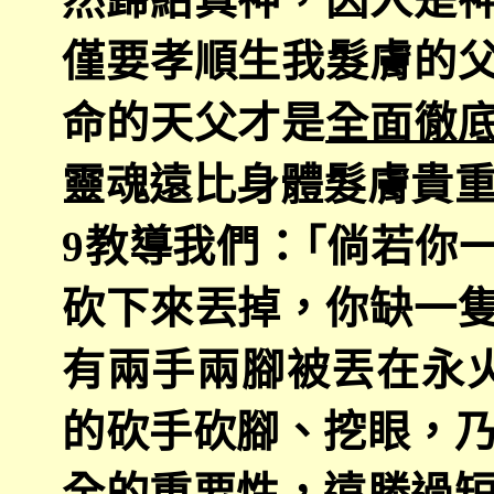
僅要孝順生我髮膚的
命的天父才是
全面徹
靈魂遠比身體髮膚貴
9
教導我們：｢倘若你
砍下來丟掉，你缺一
有兩手兩腳被丟在永
的砍手砍腳、挖眼，
全的重要性，遠勝過