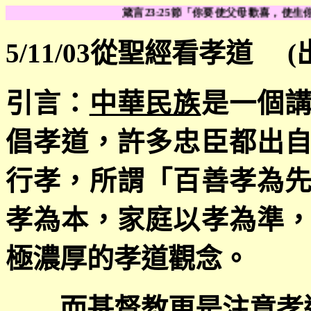
箴言23:25節「你要使父母歡喜，使生你的快樂。
5/11/03
從聖經看孝道
(
引言：
中華民族
是一個
倡孝道，許多忠臣都出
行孝，所謂「百善孝為
孝為本，家庭以孝為準
極濃厚的孝道觀念。
而基督教更是注意孝