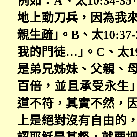
例如：
A
、太
10:34-35
地上動刀兵，因為我
親
生疏
｣。
B
、太
10:37-
我的門徒…｣。
C
、太
1
是弟兄姊妹、父親、
百倍，並且承受永生
道不符，其實不然，
上是絕對沒有自由的