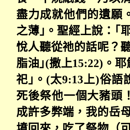
盡力成就他們的遺願
之薄｣。聖經上說：｢
悅人聽從祂的話呢？
脂油｣
(
撒上
15:22)
。耶
祀｣。
(
太
9:13
上
)
俗語
死後祭他一個大豬頭
成許多弊端，我的岳
墳回來，吃了祭物（