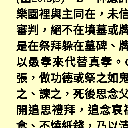
樂園裡與主同在，未
審判，絕不在墳墓或
是在祭拜躲在墓碑、
以愚孝來代替真孝。
張，做功德或祭之如
之、諫之，死後思念
開追思禮拜，追念哀
食、不燒紙錢，乃以