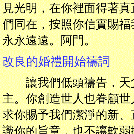
見光明，在你裡面得著真
們同在，按照你信實賜福
永永遠遠。阿門。
改良的婚禮開始禱詞
讓我們低頭禱告，天父
主。你創造世人也眷顧世
求你賜予我們潔淨的新、
識你的旨意，也不讓軟弱