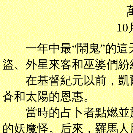
10
一年中最“鬧鬼”的這
盜、外星來客和巫婆們紛
在基督紀元以前，凱爾
蒼和太陽的恩惠。
當時的占卜者點燃並施
的妖魔怪。后來，羅馬人