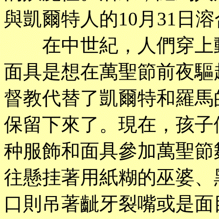
與凱爾特人的10月31日
在中世紀，人們穿上動
面具是想在萬聖節前夜驅
督教代替了凱爾特和羅馬
保留下來了。現在，孩子
种服飾和面具參加萬聖節
往懸挂著用紙糊的巫婆、
口則吊著齜牙裂嘴或是面