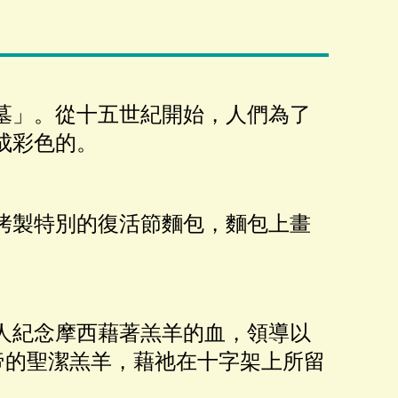
墓」。從十五世紀開始，人們為了
成彩色的。
烤製特別的復活節麵包，麵包上畫
人紀念摩西藉著羔羊的血，領導以
帝的聖潔羔羊，藉祂在十字架上所留