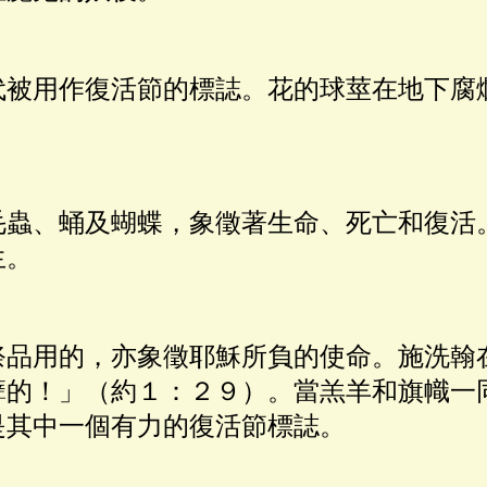
代被用作復活節的標誌。花的球莖在地下腐
毛蟲、蛹及蝴蝶，象徵著生命、死亡和復活
生。
祭品用的，亦象徵耶穌所負的使命。施洗翰
孽的！」（約１：２９）。當羔羊和旗幟一
是其中一個有力的復活節標誌。