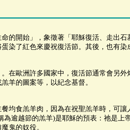
生命的開始」，象徵著「耶穌復活、走出石
將蛋染了紅色來慶祝復活節。其後，也有染
」。在歐洲許多國家中，復活節通常會另外
或羔羊的圖案等，以紀念基督。
主餐均食羔羊肉，因為在祝聖羔羊時，可讓
稱為逾越節的羔羊)是耶穌的預表：祂是上
離魔鬼的奴役。