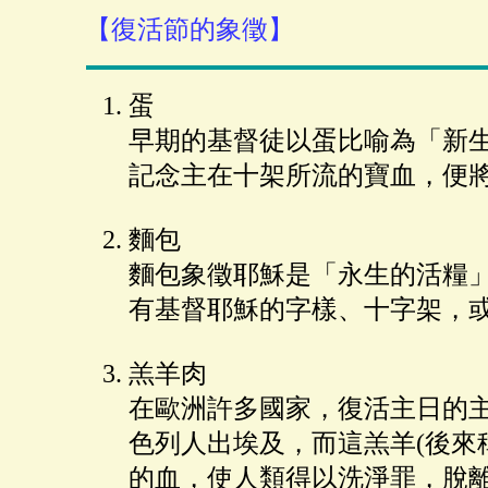
【復活節的象徵】
蛋
早期的基督徒以蛋比喻為「新
記念主在十架所流的寶血，便
麵包
麵包象徵耶穌是「永生的活糧
有基督耶穌的字樣、十字架，
羔羊肉
在歐洲許多國家，復活主日的
色列人出埃及，而這羔羊(後來
的血，使人類得以洗淨罪，脫