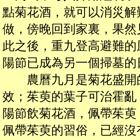
點菊花酒，就可以消災解
做，傍晚回到家裏，果然
此之後，重九登高避難的
陽節已成為另一個掃墓的
農曆九月是菊花盛開的
效；茱萸的葉子可治霍亂
陽節飲菊花酒，佩帶茱萸
佩帶茱萸的習俗，已經沒